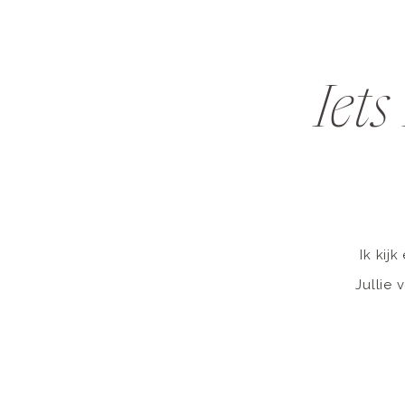
Iets
Ik kij
Jullie 